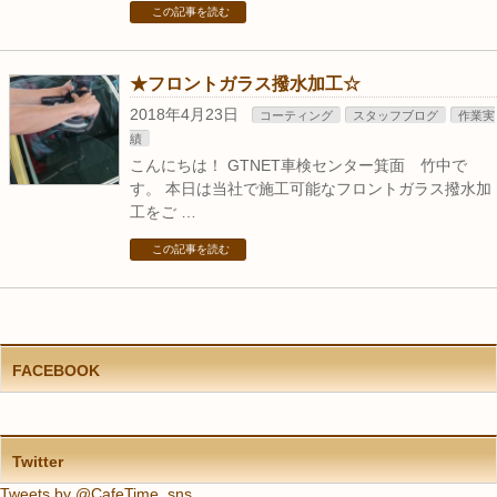
この記事を読む
★フロントガラス撥水加工☆
2018年4月23日
コーティング
スタッフブログ
作業実
績
こんにちは！ GTNET車検センター箕面 竹中で
す。 本日は当社で施工可能なフロントガラス撥水加
工をご …
この記事を読む
FACEBOOK
Twitter
Tweets by @CafeTime_sns