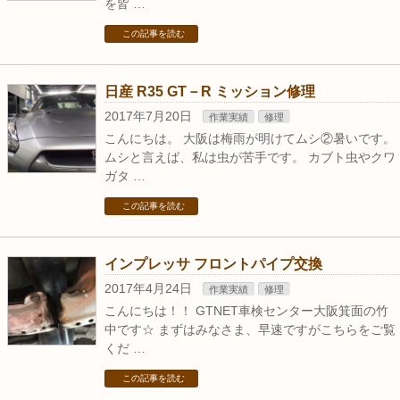
を皆 …
この記事を読む
日産 R35 GT－R ミッション修理
2017年7月20日
作業実績
修理
こんにちは。 大阪は梅雨が明けてムシ②暑いです。
ムシと言えば、私は虫が苦手です。 カブト虫やクワ
ガタ …
この記事を読む
インプレッサ フロントパイプ交換
2017年4月24日
作業実績
修理
こんにちは！！ GTNET車検センター大阪箕面の竹
中です☆ まずはみなさま、早速ですがこちらをご覧
くだ …
この記事を読む