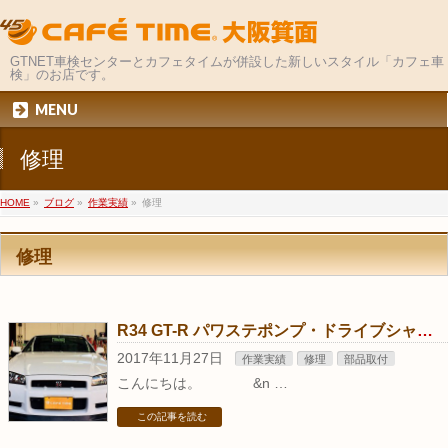
GTNET車検センターとカフェタイムが併設した新しいスタイル「カフェ車
検」のお店です。
MENU
修理
HOME
»
ブログ
»
作業実績
»
修理
修理
R34 GT-R パワステポンプ・ドライブシャフトブーツ交換
2017年11月27日
作業実績
修理
部品取付
こんにちは。 &n …
この記事を読む