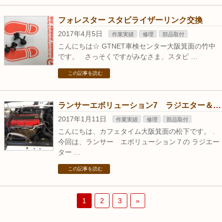
フォレスター スタビライザーリンク交換
2017年4月5日
作業実績
修理
部品取付
こんにちは☆ GTNET車検センター大阪箕面の竹中
です。 さっそくですがみなさま、スタビ …
この記事を読む
ランサーエボリューション7 ラジエター＆サブタンク交換
2017年1月11日
作業実績
修理
部品取付
こんにちは、カフェタイム大阪箕面の松下です。 .
今回は、ランサー エボリューション７の ラジエー
ター …
この記事を読む
1
2
3
»