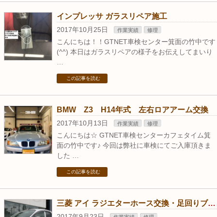
インプレッサ ガラスリペア施工
2017年10月25日
作業実績
修理
こんにちは！！GTNET車検センター箕面の竹中です
(^^) 本日はガラスリペアの様子をお伝えしてまいり
…
この記事を読む
BMW Z3 H14年式 左右ロアアーム交換
2017年10月13日
作業実績
修理
こんにちは☆ GTNET車検センターカフェタイム箕
面の竹中です♪ 今回は弊社に車検にてご入庫頂きま
した …
この記事を読む
三菱 アイ ラジエターホース交換・足回りブーツ類交換
2017年9月23日