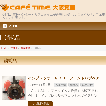
GTNET車検センターとカフェタイムが併設した新しいスタイル「カフェ車
検」のお店です。
MENU
消耗品
HOME
»
ブログ
»
作業実績
»
消耗品
消耗品
インプレッサ ＧＤＢ フロントハブベアリング交換
2016年11月2日
作業実績
消耗品
部品取付
こんにちは、カフェタイム大阪箕面の松下です。
今回は、インプレッサのフロントハブベアリン …
この記事を読む