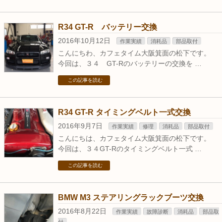
R34 GT-R バッテリー交換
2016年10月12日
作業実績
消耗品
部品取付
こんにちわ、カフェタイム大阪箕面の松下です。
今回は、３４ GT-Rのバッテリーの交換を …
この記事を読む
R34 GT-R タイミングベルト一式交換
2016年9月7日
作業実績
修理
消耗品
部品取付
こんにちは、カフェタイム大阪箕面の松下です。
今回は、３４GT-Rのタイミングベルト一式 …
この記事を読む
BMW M3 ステアリングラックブーツ交換
2016年8月22日
作業実績
故障診断
消耗品
部品取