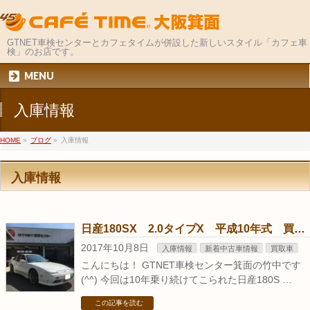
GTNET車検センターとカフェタイムが併設した新しいスタイル「カフェ車
検」のお店です。
MENU
入庫情報
HOME
»
ブログ
»
入庫情報
入庫情報
日産180SX 2.0タイプX 平成10年式 買取り
2017年10月8日
入庫情報
新着中古車情報
買取車
こんにちは！ GTNET車検センター箕面の竹中です
(^^) 今回は10年乗り続けてこられた日産180S …
この記事を読む