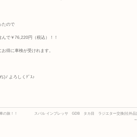
ったので
で￥76,220円（税込）！！
にお得に車検が受けれます。
)ﾉ よろしくﾃﾞｽ♪
納車の旅！！
スバル インプレッサ GDB タカ目 ラジエター交換(社外品