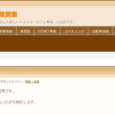
併設した新しいスタイル「カフェ車検」のお店です。
新着情報
車買取
GTNET車検
コーティング
自動車保険
月27日
カテゴリー :
車検・点検
北風です。
あったので紹介します。