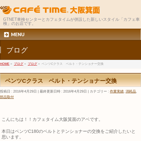
GTNET車検センターとカフェタイムが併設した新しいスタイル「カフェ車
検」のお店です。
MENU
ブログ
HOME
»
ブログ
»
ブログ
»
ベンツCクラス ベルト・テンショナー交換
ベンツCクラス ベルト・テンショナー交換
投稿日 : 2016年4月29日
最終更新日時 : 2016年4月29日
カテゴリー :
作業実績
,
消耗品
,
部品取付
こんにちは！！カフェタイム大阪箕面のアベです。
本日はベンツC180のベルトとテンショナーの交換をご紹介したいと
思います。