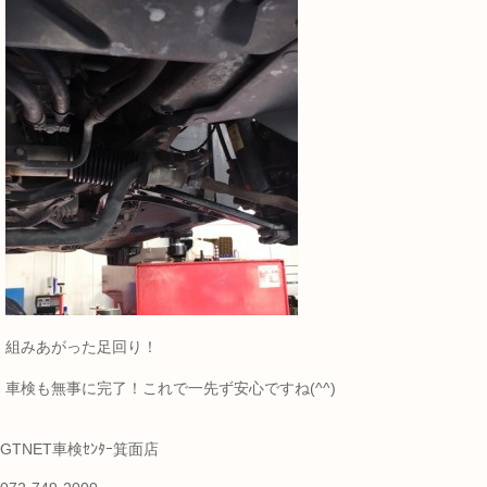
組みあがった足回り！
車検も無事に完了！これで一先ず安心ですね(^^)
GTNET車検ｾﾝﾀｰ箕面店