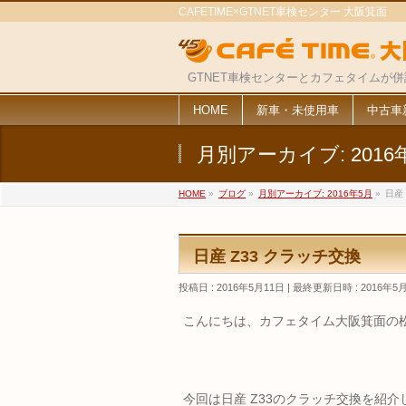
CAFETIME×GTNET車検センター 大阪箕面
GTNET車検センターとカフェタイムが
HOME
新車・未使用車
中古車
月別アーカイブ: 2016
HOME
»
ブログ
»
月別アーカイブ: 2016年5月
»
日産
日産 Z33 クラッチ交換
投稿日 : 2016年5月11日
最終更新日時 : 2016年5
こんにちは、カフェタイム大阪箕面の
今回は日産 Z33のクラッチ交換を紹介