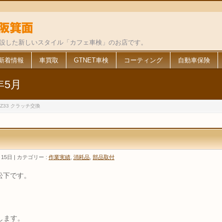
併設した新しいスタイル「カフェ車検」のお店です。
新着情報
車買取
GTNET車検
コーティング
自動車保険
年5月
 Z33 クラッチ交換
月15日
カテゴリー :
作業実績
,
消耗品
,
部品取付
松下です。
します。