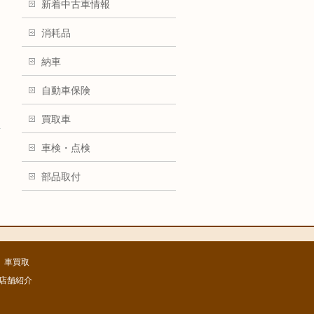
新着中古車情報
消耗品
納車
自動車保険
買取車
→
車検・点検
部品取付
車買取
店舗紹介