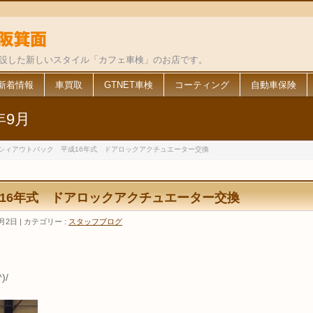
併設した新しいスタイル「カフェ車検」のお店です。
新着情報
車買取
GTNET車検
コーティング
自動車保険
年9月
シィアウトバック 平成16年式 ドアロックアクチュエーター交換
16年式 ドアロックアクチュエーター交換
0月2日
カテゴリー :
スタッフブログ
)/