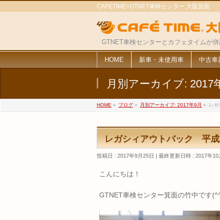
CAFETIME×GTNET車検センター 大阪箕面
GTNET車検センターとカフェタイムが
HOME
新車・未使用車
中古車
月別アーカイブ: 2017
HOME
»
ブログ
»
月別アーカイブ: 2017年9月
»
レガ
レガシィアウトバック 平成
投稿日 : 2017年9月25日
最終更新日時 : 2017年1
こんにちは！
GTNET車検センター箕面の竹中です(^^