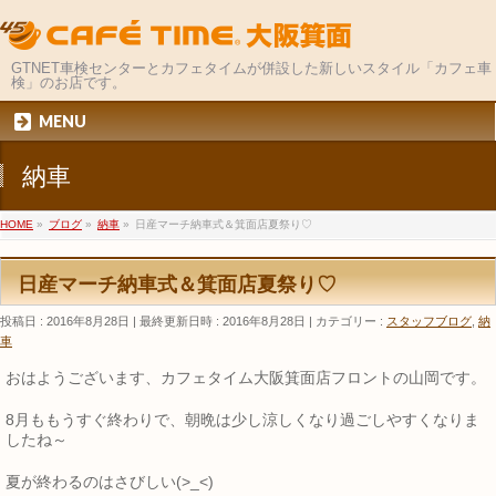
GTNET車検センターとカフェタイムが併設した新しいスタイル「カフェ車
検」のお店です。
MENU
納車
HOME
»
ブログ
»
納車
»
日産マーチ納車式＆箕面店夏祭り♡
日産マーチ納車式＆箕面店夏祭り♡
投稿日 : 2016年8月28日
最終更新日時 : 2016年8月28日
カテゴリー :
スタッフブログ
,
納
車
おはようございます、カフェタイム大阪箕面店フロントの山岡です。
8月ももうすぐ終わりで、朝晩は少し涼しくなり過ごしやすくなりま
したね～
夏が終わるのはさびしい(>_<)