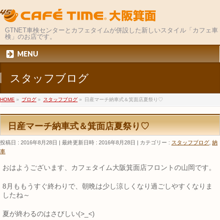
GTNET車検センターとカフェタイムが併設した新しいスタイル「カフェ車
検」のお店です。
MENU
スタッフブログ
HOME
»
ブログ
»
スタッフブログ
»
日産マーチ納車式＆箕面店夏祭り♡
日産マーチ納車式＆箕面店夏祭り♡
投稿日 : 2016年8月28日
最終更新日時 : 2016年8月28日
カテゴリー :
スタッフブログ
,
納
車
おはようございます、カフェタイム大阪箕面店フロントの山岡です。
8月ももうすぐ終わりで、朝晩は少し涼しくなり過ごしやすくなりま
したね～
夏が終わるのはさびしい(>_<)