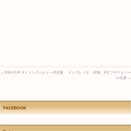
←
R34 GT-R タイミングベルト一式交換
インプレッサ GDB Rデフサイドシー
ル交換
→
FACEBOOK